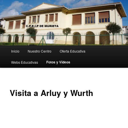
Ir
Escuela Rural de Tierra Estella
al
Busc
contenido
principal
CPEIP de Murieta
M
Inicio
Nuestro Centro
Oferta Educativa
e
n
Fotos y Vídeos
Webs Educativas
ú
p
r
i
Visita a Arluy y Wurth
n
c
i
p
a
l