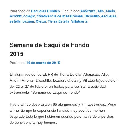
Publicado en
Escuelas Rurales
|
Etiquetado
Abárzuza
,
Allo
,
Ancín
,
Arróniz
,
colegio
,
convivencia de maestros/as
,
Dicastillo
,
escuelas
,
estella
,
Lezáun
,
Oteiza
,
Tierra Estella
,
Villatuerta
Semana de Esquí de Fondo
2015
Posted on
10 de marzo de 2015
El alumnado de las EERR de Tierra Estella (Abárzuza, Allo,
Ancín, Arróniz, Dicastillo, Lezáun, Oteiza y Villatuerta)estuvieron
del 22 al 27 de febrero, en Isaba, para realizar la actividad
extraescolar “Semana de Esquí de Fondo”
Hasta allí se desplazaron 65 alumnos/as y 7 maestros/as. Pese
al mal tiempo la experiencia ha sido muy positiva, no han
esquiado todo lo que hubiesen querido pero han sido unos días
de convivencia muy buenos.