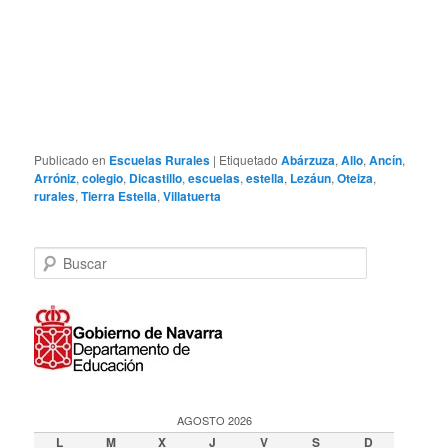
Publicado en
Escuelas Rurales
|
Etiquetado
Abárzuza
,
Allo
,
Ancín
,
Arróniz
,
colegio
,
Dicastillo
,
escuelas
,
estella
,
Lezáun
,
Oteiza
,
rurales
,
Tierra Estella
,
Villatuerta
B
u
s
c
a
r
AGOSTO 2026
L
M
X
J
V
S
D