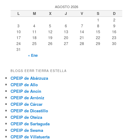
AGOSTO 2026
L
M
X
J
V
S
D
1
2
3
4
5
6
7
8
9
10
11
12
13
14
15
16
17
18
19
20
21
22
23
24
25
26
27
28
29
30
31
« Ene
BLOGS EERR TIERRA ESTELLA
CPEIP de Abárzuza
CPEIP de Allo
CPEIP de Ancín
CPEIP de Arróniz
CPEIP de Cárcar
CPEIP de Dicastillo
CPEIP de Oteiza
CPEIP de Sartaguda
CPEIP de Sesma
CPEIP de Villatuerta