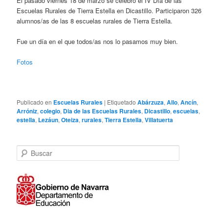
El pasado viernes 18 de marzo se celebró el IV Día de las
Escuelas Rurales de Tierra Estella en Dicastillo. Participaron 326
alumnos/as de las 8 escuelas rurales de Tierra Estella.
Fue un día en el que todos/as nos lo pasamos muy bien.
Fotos
Publicado en
Escuelas Rurales
|
Etiquetado
Abárzuza
,
Allo
,
Ancín
,
Arróniz
,
colegio
,
Dia de las Escuelas Rurales
,
Dicastillo
,
escuelas
,
estella
,
Lezáun
,
Oteiza
,
rurales
,
Tierra Estella
,
Villatuerta
B
u
s
c
a
r